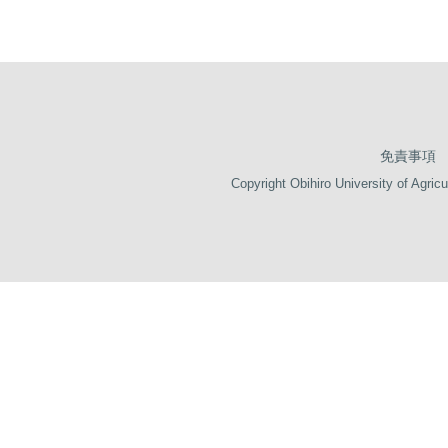
免責事項
Copyright Obihiro University of Agricu