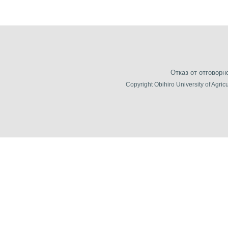
Отказ от отговорн
Copyright Obihiro University of Agric