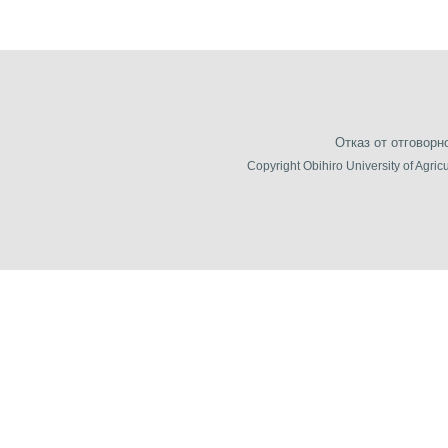
Отказ от отговорн
Copyright Obihiro University of Agric